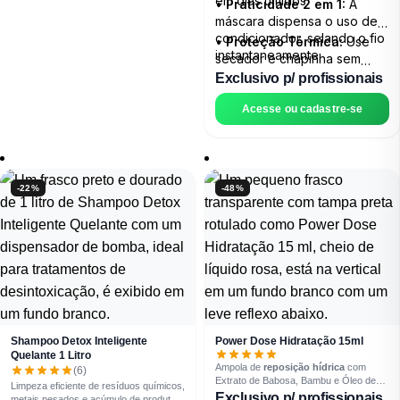
em dias úmidos.
•
Praticidade 2 em 1:
A
máscara dispensa o uso de
condicionador, selando o fio
•
Proteção Térmica:
Use
instantaneamente.
secador e chapinha sem
medo (proteção até 230ºC).
Exclusivo p/ profissionais
Acesse ou cadastre-se
-22%
-48%
Shampoo Detox Inteligente
Power Dose Hidratação 15ml
Quelante 1 Litro
Ampola de
reposição hídrica
com
(6)
Extrato de Babosa, Bambu e Óleo de
Limpeza eficiente de resíduos químicos,
Semente de Girassol. Indicada para fios
Exclusivo p/ profissionais
metais pesados e acúmulo de produtos.