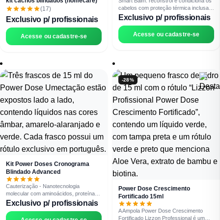
kit cachos blindados (homecare)
Smart Balm: reconstrói e condiciona os
cabelos com proteção térmica inclusa;
(17)
assim você economiza usando um
Exclusivo p/ profissionais
Exclusivo p/ profissionais
único produto em diversos protocolos.
Juntos, eles otimizam os
Acesse ou cadastre-se
Acesse ou cadastre-se
-28%
Kit Power Doses Cronograma
Blindado Advanced
Cauterização - Nanotecnologia
Power Dose Crescimento
molecular com aminoácidos, proteínas,
Fortificado 15ml
óleo de buriti, queratina, elastina,
Exclusivo p/ profissionais
niacinamida e alantoína. Cauterização a
A Ampola Power Dose Crescimento
frio com penetração ultraprofunda.
Fortificado Lizzon Professional é um
Acesse ou cadastre-se