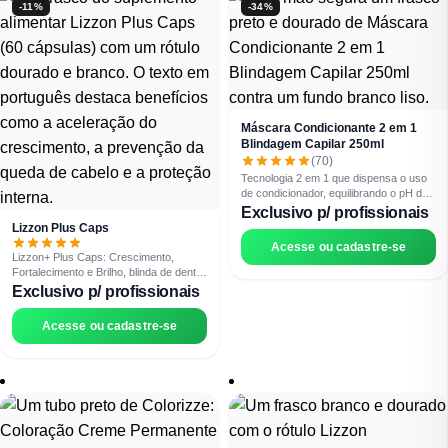
-11%
-34%
Máscara Condicionante 2 em 1
Blindagem Capilar 250ml
(70)
Tecnologia 2 em 1 que dispensa o uso
de condicionador, equilibrando o pH do
cabelo, prolongando o efeito do
Exclusivo p/ profissionais
alisamento ou da coloração. Mantém as
Lizzon Plus Caps
cutículas fechadas e o brilho espelhado,
Acesse ou cadastre-se
sendo ideal para uso diário (pH 3,0-4,0).
Lizzon+ Plus Caps: Crescimento,
Blindagem Anti-danos e proteção.
Fortalecimento e Brilho, blinda de dentro
para fora!
Exclusivo p/ profissionais
Acesse ou cadastre-se