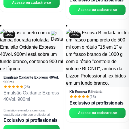
Acesse ou cadastre-se
da tecnologia Plex e o desempenho
Express de
05 Vol
. Fios perfeitamente
estabilizado da Emulsão Oxidante
claros, saudáveis e radiantes em um
Acesse ou cadastre-se
Express de
30 Vol
. Fios perfeitamente
único procedimento.
claros, saudáveis e radiantes em um
único procedimento.
-45%
-23%
Emulsão Oxidante Express 40Vol.
900ml
(26)
Kit Escova Blindada
Emulsão Oxidante Express
(18)
40Vol. 900ml
Exclusivo p/ profissionais
Emulsão reveladora cremosa,
Acesse ou cadastre-se
estabilizada e de uso profissional,
indicada para coloração e descoloração
Exclusivo p/ profissionais
capilar. Proporciona revelação uniforme,
descoloração eficiente e garantia de