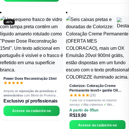
-40%
Power Dose Reconstrução 15ml
Colorizze: Coloração Creme
Permanente leve5+ ganhe OX
Ampola de
reposição de proteínas e
Emulsão 20vol 900ml
(26)
aminoácidos
com Blend de Proteínas
Vegetais — Trigo e Quinoa hidrolisada.
Exclusivo p/ profissionais
✓
une cor e tratamento no mesmo
Restauração imediata para cabelos
serviço
✓
Alta cobertura
✓
Alto
quebradiços, fragilizados e elásticos.
rendimento 1:1,5 e nanotecnologia de
A partir de 05un
Acesse ou cadastre-se
fixação prolongada
✓
Brilho 3D com
R$19,90
cores vibrantes e duradouras
✓
Com
óleos de argan, oliva e macadâmia A
Acesse ou cadastre-se
Coloração Permanente Lizzon