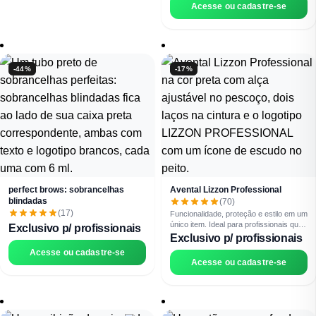
Acesse ou cadastre-se
Fortalece os fios e repõe nutrientes
Recupera e previne o ressecamento
Devolve vida e saúde ao cabelo
com ativos naturais
Fortalece os fios e repõe nutrientes
Devolve vida e saúde ao cabelo
-44%
-17%
perfect brows: sobrancelhas
Avental Lizzon Professional
blindadas
(70)
(17)
Funcionalidade, proteção e estilo em um
único item. Ideal para profissionais que
Exclusivo p/ profissionais
valorizam elegância e conforto
Exclusivo p/ profissionais
enquanto atendem com excelência.
Acesse ou cadastre-se
Acesse ou cadastre-se