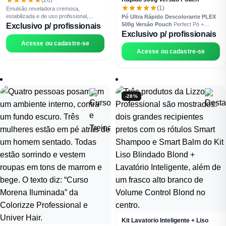
(1)
Emulsão reveladora cremosa,
estabilizada e de uso profissional,
Pó Ultra Rápido Descolorante PLEX
indicada para coloração e descoloração
500g Versão Pouch
Perfect Pó +
Exclusivo p/ profissionais
capilar. Proporciona revelação uniforme,
Plex com Escudo Anti-Danos Clareia
Exclusivo p/ profissionais
descoloração eficiente e garantia de
até 9 tons Dust Free Testado
Acesse ou cadastre-se
resultados superiores. Disponível nos
Dermatologicamente
Colorimetria
Acesse ou cadastre-se
volumes 5,10, 20, 30 e 40, atende
Inteligente | Lizzon professional
desde tons escuros e tonalizações até
clareamentos intensos e loiros
claríssimos, conforme a necessidade
do profissional. Sua base cremosa e
homogênea, facilita a aplicação e a
-28%
mistura, enquanto a fórmula estabilizada
garante liberação controlada do
oxigênio, até o final do frasco,
contribuindo para resultados
duradouros, previsíveis e com melhor
desempenho no salão.
Kit Lavatorio Inteligente + Liso