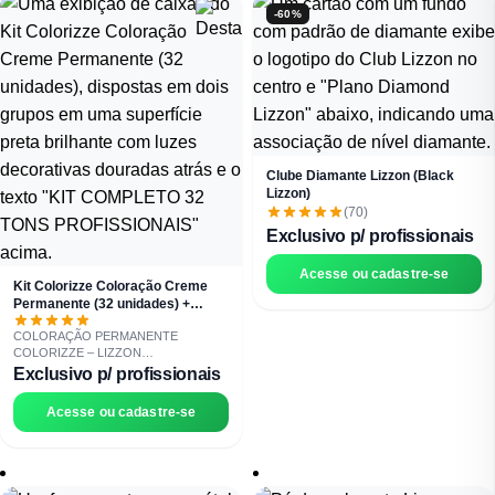
-60%
Clube Diamante Lizzon (Black
Lizzon)
(70)
Exclusivo p/ profissionais
Acesse ou cadastre-se
Kit Colorizze Coloração Creme
Permanente (32 unidades) +
GANHE CURSO MORENA
COLORAÇÃO PERMANENTE
ILUMINADA
COLORIZZE – LIZZON
PROFESSIONAL Coloração
Exclusivo p/ profissionais
profissional que une cor e tratamento no
mesmo serviço, entregando resultado
Acesse ou cadastre-se
superior com alto desempenho técnico
no salão. * Alta cobertura + tratamento
juntos * Com nanotecnologia de fixação
prolongada * Brilho 3D com cores
vibrantes e duradouras * Alto