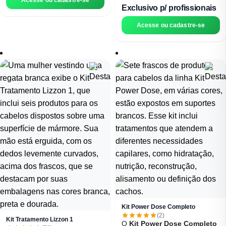
Umectação - Blend de óleos e lipídios
tratamento capilar poderoso que atua
Exclusivo p/ profissionais
essenciais de origem natural, que
no crescimento acelerado dos cabelos,
repõem a camada de proteção do fio.
fortalecendo os fios e prevenindo a
Acesse ou cadastre-se
Crescimento Fortificado - Aloe Vera
queda. Com uma fórmula inovadora
(Babosa) Extrato de Bambu e Biotina
enriquecida com Aloe Vera, Extrato de
Combinação que estimula o couro
Bambu e Biotina, proporciona
cabeludo, fortalece a estrutura do fio e
crescimento acelerado, fortalecimento
nutre o bulbo capilar.
capilar, prevenção contra a queda,
hidratação dos fios agredidos e
restauração da saúde do bulbo capilar.
Kit Power Dose Completo
(2)
Kit Tratamento Lizzon 1
O
Kit
Power Dose Completo