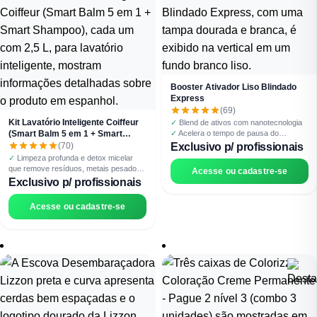
✓
ação express inteligente
mais
de 1 a 20 minutos
Booster Ativador Liso Blindado
Express
(69)
Kit Lavatório Inteligente Coiffeur
✓
Blend de ativos com nanotecnologia
(Smart Balm 5 em 1 + Smart
✓
Acelera o tempo de pausa do
protocolo
Shampoo)
(70)
Exclusivo p/ profissionais
✓
Potencializa o efeito do Liso Blindado
✓
Limpeza profunda e detox micelar
✓
Liso uniforme, disciplinado e
que remove resíduos, metais pesados
Acesse ou cadastre-se
duradouro
e prepara os fios para resultados
Exclusivo p/ profissionais
✓
Resultado 100% eficaz em todas as
superiores
curvaturas
✓
Protocolo completo no lavatório:
Acesse ou cadastre-se
limpeza, reconstrução e
condicionamento em um único ritual
✓
Otimiza e potencializa todos os
serviços químicos do salão, garantindo
mais performance
✓
Economia de tempo no atendimento
com ação imediata e fios
desembaraçados
✓
Alto rendimento e lucratividade: kit
profissional de 5L com preço exclusivo
e frete grátis