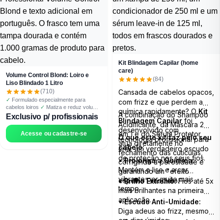
Causados por Químicas e Agentes
externos;
✓
Redução dos quadros de
enfraquecimento, quebra e queda
Kit Blindagem Capilar (home
care)
Volume Control Blond: Loiro e
(84)
Liso Blindado 1 Litro
(710)
Cansada de cabelos opacos,
✓
Formulado especialmente para
com frizz e que perdem a
cabelos loiros
✓
Matiza e reduz volume
química rapidamente? O
Kit
A combinação do Shampoo
simultaneamente
✓
Elimina tons
Exclusivo p/ profissionais
Blindagem Capilar
foi
amarelados indesejados
✓
Brilho
Acidificante, da Máscara 2
desenvolvido com
platinado e fios alinhados
em 1 e do Sérum Protetor
Acesse ou cadastre-se
O que este kit faz pelo seu
tecnologia profissional para
atua diretamente no
cabelo:
criar um verdadeiro escudo
fechamento das cutículas,
de proteção nos seus fios.
•
Prolonga a Química:
corrigindo a porosidade e
Mantém o liso e a cor
garantindo um "efeito
vibrante por muito mais
espelho" imediato.
•
Brilho Extremo:
Fios até 5x
tempo.
mais brilhantes na primeira
aplicação.
•
Escudo Anti-Umidade:
Diga adeus ao frizz, mesmo