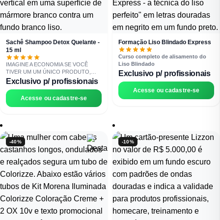
Sachê Shampoo Detox Quelante -
Formação Liso Blindado Express
15 ml
Curso completo de alisamento do
Liso Blindado
IMAGINE A ECONOMIA SE VOCÊ
TIVER UM UM ÚNICO PRODUTO,
Exclusivo p/ profissionais
QUE FAÇA TUDO EM SEU SALÃO?!
O
Exclusivo p/ profissionais
15 EM 1 DA LIZZON: PERMITE
Acesse ou cadastre-se
FAZER TODOS OS
Acesse ou cadastre-se
TRATAMENTOS COM UM ÚNICO
PRODUTO!
Ele conta com uma
tecnologia multifuncional para diversos
serviços com AÇÃO IMEDIATA! ✅
Hidrata, Nutre e Reconstrói de uma
ÚNICA VEZ ✅ Ação Anti Corte Químico
-40%
-10%
e Antiemborrachamento na HORA ✅
Pré Escova com Durabilidade
Prolongada ✅ Efeito Plex ✅ Acidifica a
fibra ✅ Regula o pH ✅ Blinda a Cor e
Prolonga a Fixação ✅ Escova Blindada
✅ Brilho Espelhado dos Sonhos ✅
Controle do Frizz ✅ Alinha e Reduz o
Volume Excessivo ✅ Pós-Químicas
Ideal para Alisamento, Descoloração ✅
Restaura a Resistência e a Elasticidade
dos cabelos; ✅ Reparação Anti-Danos