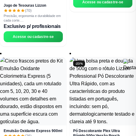
Acesse ou cadastre-se
macios, sedosos e com brilho saudável,
Express de
20 Vol
. Fios perfeitamente
Jogo de Tesouras Lizzon
elevando o acabamento final e a
claros, saudáveis e radiantes em um
(70)
percepção de qualidade do serviço
único procedimento.
Precisão, ergonomia e durabilidade em
profissional.
cada corte.
O kit acompanha tesouras de alta
Exclusivo p/ profissionais
performance para cortes retos e
desfiados, desenvolvidas para oferecer
Acesse ou cadastre-se
leveza e controle em qualquer técnica.
Acompanha uma case elegante e
resistente, ideal para proteger e
transportar suas ferramentas com
segurança e praticidade.
-23%
Emulsão Oxidante Express 900ml
Pó Descolorante Plex Ultra
Rápido 500g Versão Pouch
(26)