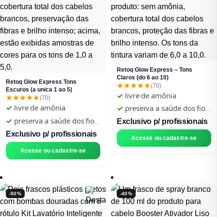
naturais aos mais intensos e vibrantes,
oferece liberdade para realçar a beleza
natural dos fios ou criar novas
tendências e estilos personalizados. A
fórmula foi desenvolvida para cuidar
dos cabelos durante o processo de
coloração, promovendo cor e
tratamento simultaneamente.
Enriquecida com óleo de argan, oliva e
Retoq Glow Express – Tons
macadâmia, contribui para fios mais
Claros (do 6 ao 10)
macios, sedosos e com brilho saudável,
Retoq Glow Express Tons
elevando o acabamento final e a
(70)
Escuros (a unica 1 ao 5)
percepção de qualidade do serviço
✓
livre de amônia
(70)
profissional.
✓
livre de amônia
✓
preserva a saúde dos fios
✓
preserva a saúde dos fios
✓
revela todos os tons com
Exclusivo p/ profissionais
1 kit
✓
revela todos os tons com
Exclusivo p/ profissionais
Acesse ou cadastre-se
✓
tecnologia inovadora
1 kit
Acesse ou cadastre-se
com alta cobertura
✓
tecnologia inovadora
✓
uso profissional
com alta cobertura
✓
para cabelos brancos
✓
uso profissional
resistentes
✓
para cabelos brancos
-50%
-40%
✓
rende 4 aplicações ou
resistentes
mais
✓
rende 4 aplicações ou