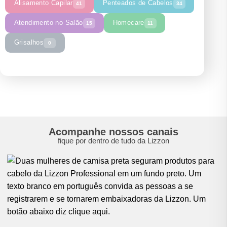
Alisamento Capilar
Penteados de Cabelos
41
34
Atendimento no Salão
Homecare
15
11
Grisalhos
0
Acompanhe nossos canais
fique por dentro de tudo da Lizzon