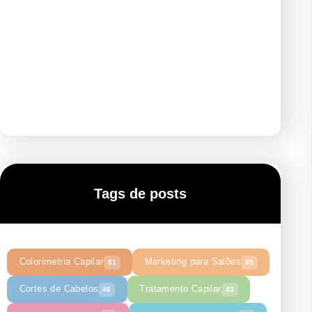
Tags de posts
Colorimetria Capilar
Marketing para Salões
81
89
Cortes de Cabelos
Tratamento Capilar
46
43