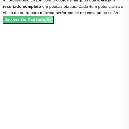
resultado completo
em poucas etapas. Cada item potencializa o
é
efeito do outro para máxima performance em casa ou no salão.
a
C
Acesse Ou Cadastre-Se
B
f
f