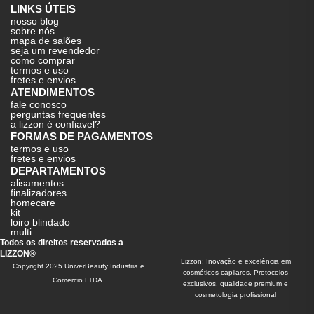
LINKS ÚTEIS
nosso blog
sobre nós
mapa de salões
seja um revendedor
como comprar
termos e uso
fretes e envios
ATENDIMENTOS
fale conosco
perguntas frequentes
a lizzon é confiavel?
FORMAS DE PAGAMENTOS
termos e uso
fretes e envios
DEPARTAMENTOS
alisamentos
finalizadores
homecare
kit
loiro blindado
multi
Todos os direitos reservados a
LIZZON®
Lizzon: Inovação e excelência em
Copyright 2025 UniverBeauty Industria e
cosméticos capilares. Protocolos
Comercio LTDA.
exclusivos, qualidade premium e
cosmetologia profissional