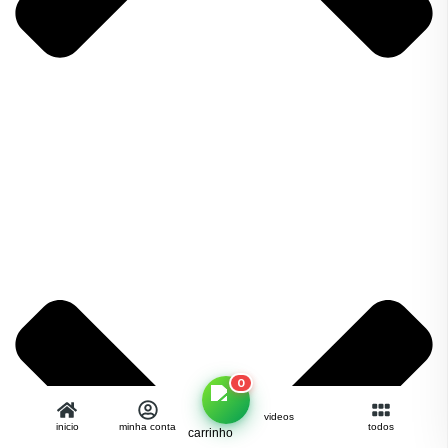
0
videos
inicio
minha conta
todos
carrinho