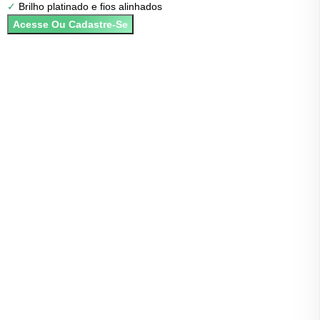
✓
Brilho platinado e fios alinhados
c
Acesse Ou Cadastre-Se
g
d
e