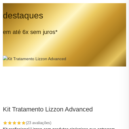
destaques
em até 6x sem juros*
Kit Tratamento Lizzon Advanced
(23 avaliações)
Kit profissional Lizzon com produtos sinérgicos que entregam
A