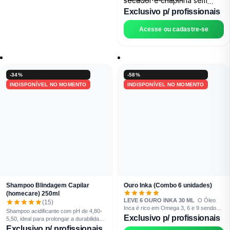
secador e chapinha sem
medo (proteção até 230ºC).
Exclusivo p/ profissionais
Acesse ou cadastre-se
-34%
-58%
INDISPONÍVEL NO MOMENTO
INDISPONÍVEL NO MOMENTO
Shampoo Blindagem Capilar
Ouro Inka (Combo 6 unidades)
(homecare) 250ml
LEVE 6 OURO INKA 30 ML
O Óleo
(15)
Inca é rico em Omega 3, 6 e 9 sendo
Shampoo acidificante com pH de 4,80-
ele o óleo vegetal o mais rico do mundo.
Exclusivo p/ profissionais
5,50, ideal para prolongar a durabilidade
Extraído das sementes de uma planta
de tratamentos, coloração e alisamento.
Exclusivo p/ profissionais