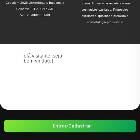
Copyright 2025 UniverBeauty Industria e
Lizzon: Inovação e excelência em
Comercio LTDA. CNPJ/MF
cosméticos capilares. Protocolos
57.673.489/0001-80
exclusivos, qualidade premium e
cosmetologia profisisonal
olá visitante, seja
bem-vinda(o)
Entrar/Cadastrar