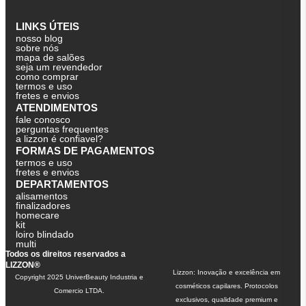
LINKS ÚTEIS
nosso blog
sobre nós
mapa de salões
seja um revendedor
como comprar
termos e uso
fretes e envios
ATENDIMENTOS
fale conosco
perguntas frequentes
a lizzon é confiavel?
FORMAS DE PAGAMENTOS
termos e uso
fretes e envios
DEPARTAMENTOS
alisamentos
finalizadores
homecare
kit
loiro blindado
multi
Todos os direitos reservados a
LIZZON®
Lizzon: Inovação e excelência em
Copyright 2025 UniverBeauty Industria e
cosméticos capilares. Protocolos
Comercio LTDA.
exclusivos, qualidade premium e