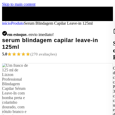
Skip to main content
início
Produto
Serum Blindagem Capilar Leave-in 125ml
em estoque.
envio imediato!
serum blindagem capilar leave-in
125ml
5.0
(270 avaliações)
d
c
c
P
3
c
c
u
e
d