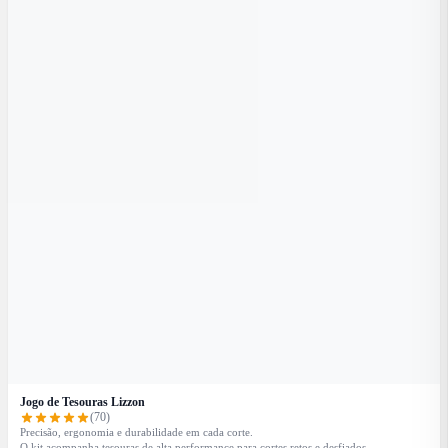
Jogo de Tesouras Lizzon
(70)
Precisão, ergonomia e durabilidade em cada corte.
O kit acompanha tesouras de alta performance para cortes retos e desfiados,