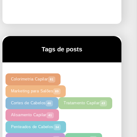
Tags de posts
Colorimetria Capilar
81
Marketing para Salões
89
Cortes de Cabelos
Tratamento Capilar
46
43
Alisamento Capilar
41
Penteados de Cabelos
34