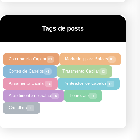
Tags de posts
Colorimetria Capilar
Marketing para Salões
81
89
Cortes de Cabelos
Tratamento Capilar
46
43
Alisamento Capilar
Penteados de Cabelos
41
34
Atendimento no Salão
Homecare
15
11
Grisalhos
0