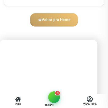
Voltar pra Home
0
inicio
minha conta
carrinho