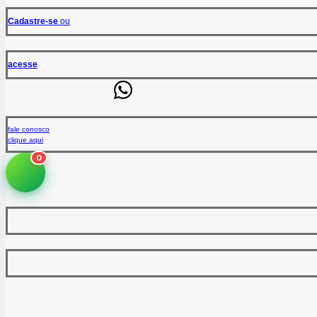
Cadastre-se
ou
acesse
fale conosco
clique aqui
0