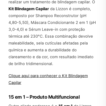
realizar um tratamento de blindagem capilar. O
Kit Blindagem Capilar
da Lizzon é completo,
composto por Shampoo Reconstrutor (pH
4,80-5,50), Máscara Condicionante 2 em 1 (pH
3,0-4,0) e Sérum Leave-in com proteção
térmica até 230°C. Essa combinação devolve
maleabilidade, sela cutículas afetadas pela
química e aumenta a durabilidade do
clareamento e da cor, com resultado imediato
de brilho tridimensional.
Clique aqui para conhecer o Kit Blindagem
Capilar
15 em 1 – Produto Multifuncional
Outro aliado poderoso é o
15 em 1
da Lizzon,