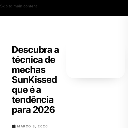
Skip to main content
Descubra a
técnica de
mechas
SunKissed
que é a
tendência
para 2026
MARÇO 3, 2026