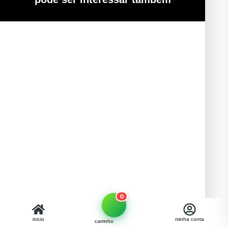
0
inicio
minha conta
carrinho