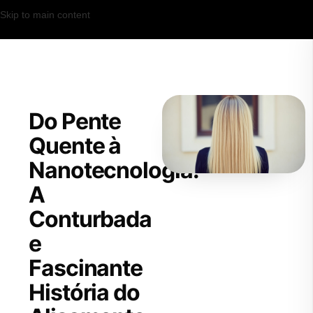
Skip to main content
Do Pente
Quente à
Nanotecnologia:
A
Conturbada
e
Fascinante
História do