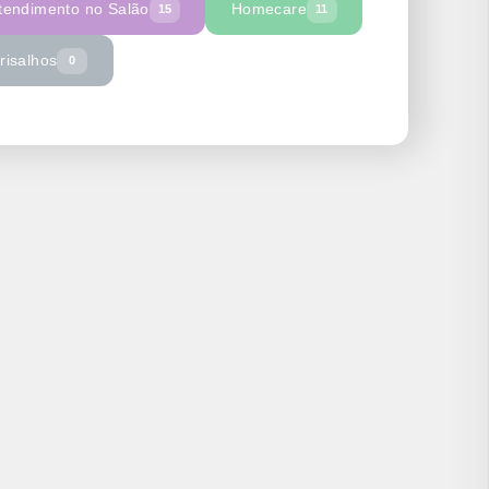
tendimento no Salão
Homecare
15
11
risalhos
0