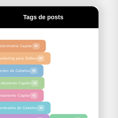
Tags de posts
olorimetria Capilar
81
arketing para Salões
89
ortes de Cabelos
46
ratamento Capilar
43
lisamento Capilar
41
enteados de Cabelos
34