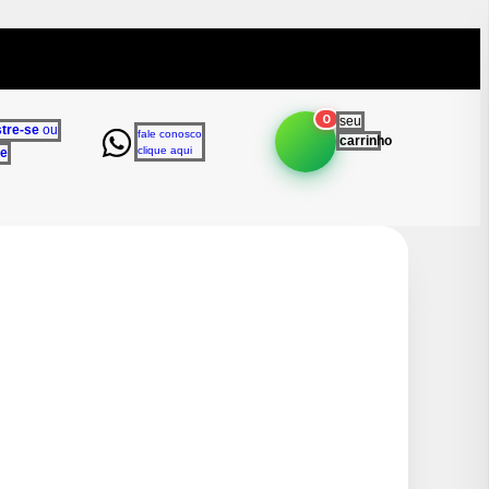
0
seu
tre-se
ou
fale conosco
carrinho
clique aqui
e