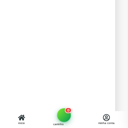
0
inicio
minha conta
carrinho