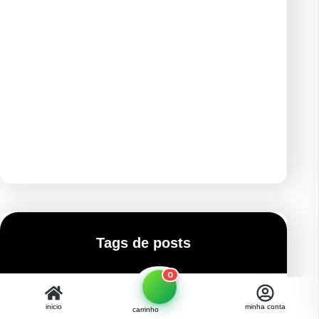
Tags de posts
0
inicio
minha conta
carrinho
Colorimetria Capilar
Marketing para Salões
81
89