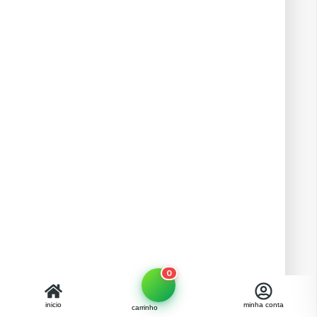
0
inicio
minha conta
carrinho