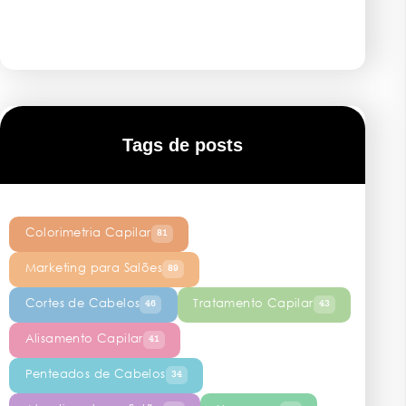
Tags de posts
Colorimetria Capilar
81
Marketing para Salões
89
Cortes de Cabelos
Tratamento Capilar
46
43
Alisamento Capilar
41
Penteados de Cabelos
34