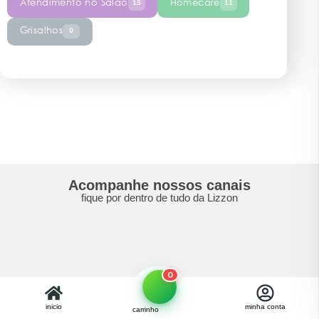
Atendimento no Salão
Homecare
15
11
Grisalhos
0
Acompanhe nossos canais
fique por dentro de tudo da Lizzon
0
atendimento ao cliente
inicio
minha conta
carrinho