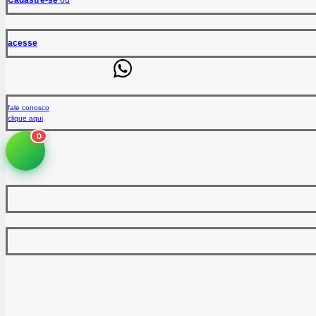
acesse
fale conosco
clique aqui
0