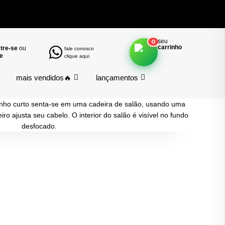
seu
0
carrinho
tre-se
ou
fale conosco
e
clique aqui
mais vendidos🔥
lançamentos