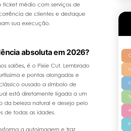
o ticket médio com serviços de
orrência de clientes e destaque
minam sua execução.
ndência absoluta em 2026?
C
os salões, é o Pixie Cut. Lembrado
M
urtíssima e pontas alongadas e
C
clássico ousado a símbolo de
al está diretamente ligada a um
T
 da beleza natural e desejo pelo
A
es de todas as idades.
P
nsforma a autoimagem e traz