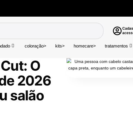
Cadas
acess
indado
coloração>
kits>
homecare>
tratamentos
 Cut: O
 de 2026
u salão