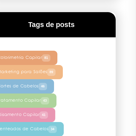
Tags de posts
olorimetria Capilar
81
arketing para Salões
89
ortes de Cabelos
46
ratamento Capilar
43
lisamento Capilar
41
enteados de Cabelos
34