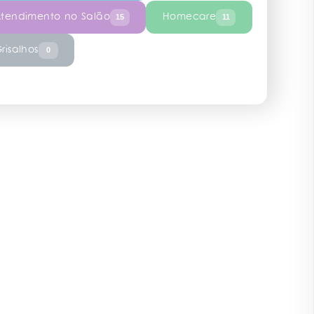
tendimento no Salão
Homecare
15
11
risalhos
0