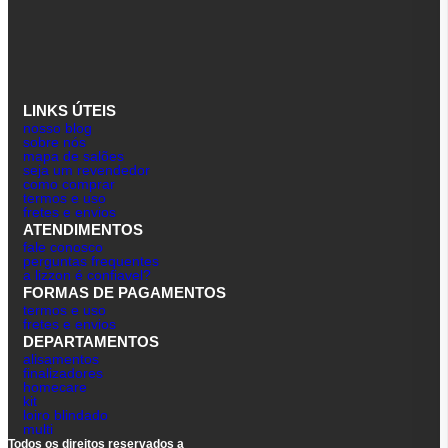
LINKS ÚTEIS
nosso blog
sobre nós
mapa de salões
seja um revendedor
como comprar
termos e uso
fretes e envios
ATENDIMENTOS
fale conosco
perguntas frequentes
a lizzon é confiavel?
FORMAS DE PAGAMENTOS
termos e uso
fretes e envios
DEPARTAMENTOS
alisamentos
finalizadores
homecare
kit
loiro blindado
multi
Todos os direitos reservados a