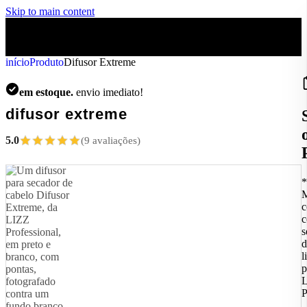
Skip to main content
início
Produto
Difusor Extreme
em estoque.
envio imediato!
difusor extreme
5.0
(9 avaliações)
*
c
s
d
l
p
L
P