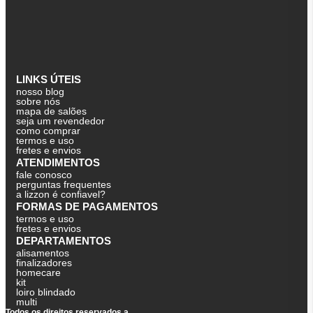
LINKS ÚTEIS
nosso blog
sobre nós
mapa de salões
seja um revendedor
como comprar
termos e uso
fretes e envios
ATENDIMENTOS
fale conosco
perguntas frequentes
a lizzon é confiavel?
FORMAS DE PAGAMENTOS
termos e uso
fretes e envios
DEPARTAMENTOS
alisamentos
finalizadores
homecare
kit
loiro blindado
multi
Todos os direitos reservados a