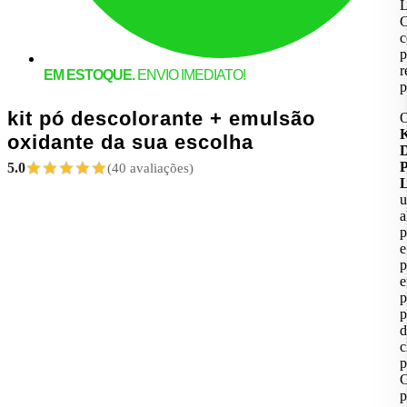
L
C
c
p
r
EM ESTOQUE.
ENVIO IMEDIATO!
p
kit pó descolorante + emulsão
K
oxidante da sua escolha
D
P
5.0
(40 avaliações)
L
u
a
p
e
p
e
p
p
d
c
p
p