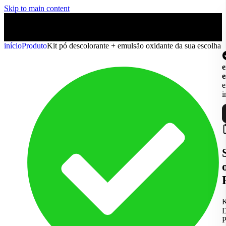
Skip to main content
início
Produto
Kit pó descolorante + emulsão oxidante da sua escolha
e
e
i
K
D
P