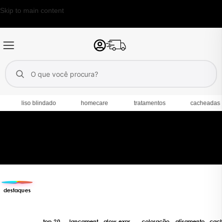
Skip to main content
liso blindado
homecare
tratamentos
cacheadas
destaques