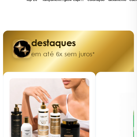
top 20
lançamentos
glow express
coloração
alisamento
cac
destaques
em até 6x sem juros*