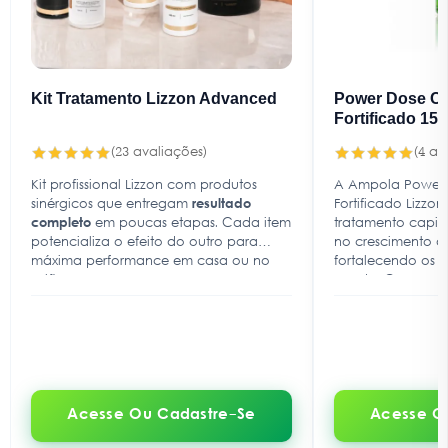
Kit Tratamento Lizzon Advanced
Power Dose Cr
Fortificado 15
(23 avaliações)
(4 av
Kit profissional Lizzon com produtos
A Ampola Power 
sinérgicos que entregam
resultado
Fortificado Lizzon
completo
em poucas etapas. Cada item
tratamento capil
potencializa o efeito do outro para
no crescimento a
máxima performance em casa ou no
fortalecendo os f
salão.
queda. Com uma 
enriquecida com 
Bambu e Biotina,
crescimento acele
capilar, prevenç
hidratação dos fi
restauração da s
Acesse Ou Cadastre-Se
Acesse O