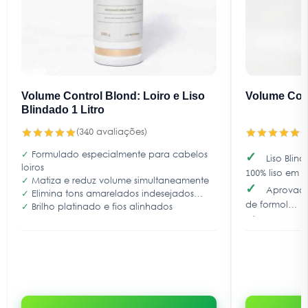
Volume Control Blond: Loiro e Liso
Volume Cont
Blindado 1 Litro
(340 avaliações)
(
✓
Formulado especialmente para cabelos
✓
Liso Blin
loiros
100% liso em t
✓
Matiza e reduz volume simultaneamente
✓
Aprovado 
✓
Elimina tons amarelados indesejados
de formol
✓
Brilho platinado e fios alinhados
✓
ativos na
vegetais, que 
✓
garantin
final do trata