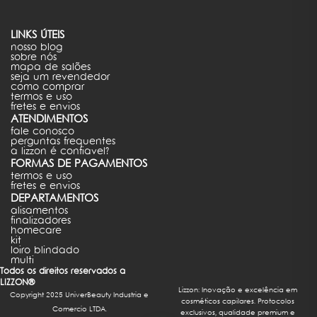
LINKS ÚTEIS
nosso blog
sobre nós
mapa de salões
seja um revendedor
como comprar
termos e uso
fretes e envios
ATENDIMENTOS
fale conosco
perguntas frequentes
a lizzon é confiavel?
FORMAS DE PAGAMENTOS
termos e uso
fretes e envios
DEPARTAMENTOS
alisamentos
finalizadores
homecare
kit
loiro blindado
multi
Todos os direitos reservados a
LIZZON®
Lizzon: Inovação e excelência em
Copyright 2025 UniverBeauty Industria e
cosméticos capilares. Protocolos
Comercio LTDA.
exclusivos, qualidade premium e