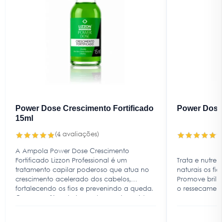
Power Dose Crescimento Fortificado
Power Dose
15ml
(4 avaliações)
(
A Ampola Power Dose Crescimento
Fortificado Lizzon Professional é um
Trata e nutre
tratamento capilar poderoso que atua no
naturais os fio
crescimento acelerado dos cabelos,
Promove brilh
fortalecendo os fios e prevenindo a queda.
o ressecament
Com uma fórmula inovadora enriquecida
Recupera e p
com Aloe Vera, Extrato de Bambu e Biotina,
ativos naturais
proporciona crescimento acelerado,
Fortalece os f