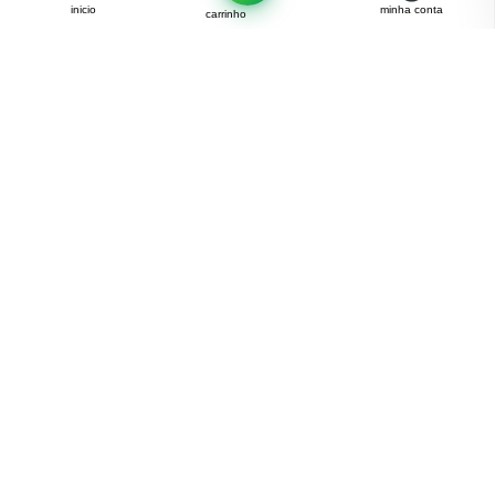
inicio
minha conta
carrinho
FORMAS
DE
PAGAMENTOS
SELOS DE
SEGURANÇA
SIGA-NOS NAS REDES
SOCIAIS
LINKS ÚTEIS