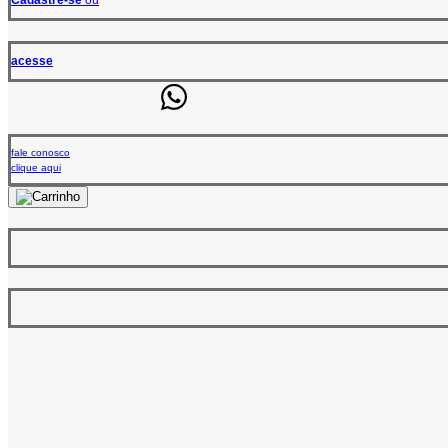
acesse
fale conosco
clique aqui