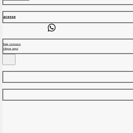
acesse
fale conosco
clique aqui